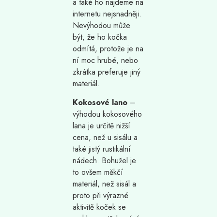
a také ho najdeme na
internetu nejsnadněji.
Nevýhodou může
být, že ho kočka
odmítá, protože je na
ní moc hrubé, nebo
zkrátka preferuje jiný
materiál.
Kokosové lano
–
výhodou kokosového
lana je určitě nižší
cena, než u sisálu a
také jistý rustikální
nádech. Bohužel je
to ovšem měkčí
materiál, než sisál a
proto při výrazné
aktivitě koček se