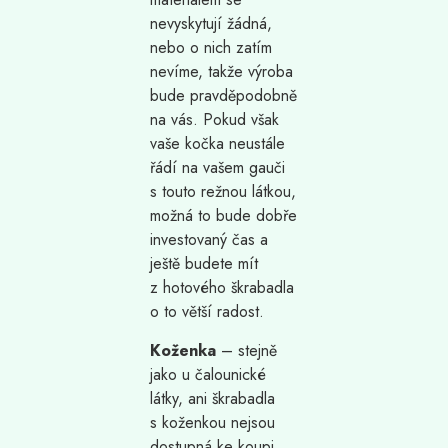
nevyskytují žádná,
nebo o nich zatím
nevíme, takže výroba
bude pravděpodobně
na vás. Pokud však
vaše kočka neustále
řádí na vašem gauči
s touto režnou látkou,
možná to bude dobře
investovaný čas a
ještě budete mít
z hotového škrabadla
o to větší radost.
Koženka
– stejně
jako u čalounické
látky, ani škrabadla
s koženkou nejsou
dostupná ke koupi,