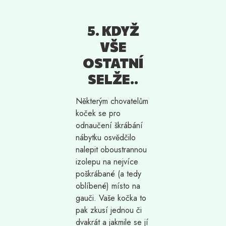
5. KDYŽ
VŠE
OSTATNÍ
SELŽE..
Některým chovatelům
koček se pro
odnaučení škrábání
nábytku osvědčilo
nalepit oboustrannou
izolepu na nejvíce
poškrábané (a tedy
oblíbené) místo na
gauči. Vaše kočka to
pak zkusí jednou či
dvakrát a jakmile se jí