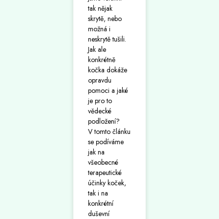
tak nějak
skrytě, nebo
možná i
neskrytě tušili.
Jak ale
konkrétně
kočka dokáže
opravdu
pomoci a jaké
je pro to
vědecké
podložení?
V tomto článku
se podíváme
jak na
všeobecné
terapeutické
účinky koček,
tak i na
konkrétní
duševní