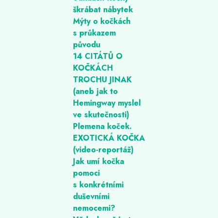
škrábat nábytek
Mýty o kočkách
s průkazem
původu
14 CITÁTŮ O
KOČKÁCH
TROCHU JINAK
(aneb jak to
Hemingway myslel
ve skutečnosti)
Plemena koček.
EXOTICKÁ KOČKA
(video-reportáž)
Jak umí kočka
pomoci
s konkrétními
duševními
nemocemi?