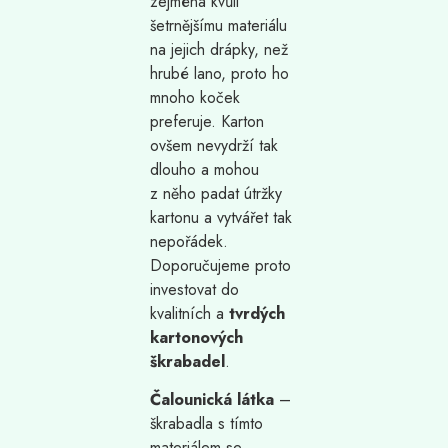
zejména kvůli
šetrnějšímu materiálu
na jejich drápky, než
hrubé lano, proto ho
mnoho koček
preferuje. Karton
ovšem nevydrží tak
dlouho a mohou
z něho padat útržky
kartonu a vytvářet tak
nepořádek.
Doporučujeme proto
investovat do
kvalitních a
tvrdých
kartonových
škrabadel
.
Čalounická látka
–
škrabadla s tímto
materiálem se