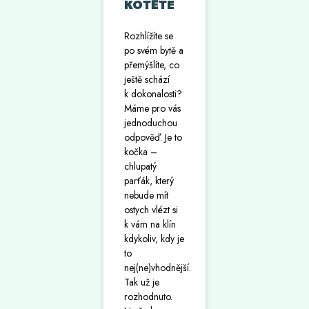
KOTĚTE
Rozhlížíte se
po svém bytě a
přemýšlíte, co
ještě schází
k dokonalosti?
Máme pro vás
jednoduchou
odpověď. Je to
kočka –
chlupatý
parťák, který
nebude mít
ostych vlézt si
k vám na klín
kdykoliv, kdy je
to
nej(ne)vhodnější.
Tak už je
rozhodnuto.