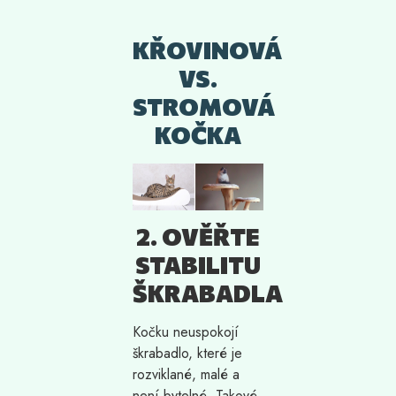
KŘOVINOVÁ
VS.
STROMOVÁ
KOČKA
2. OVĚŘTE
STABILITU
ŠKRABADLA
Kočku neuspokojí
škrabadlo, které je
rozviklané, malé a
není bytelné. Takové