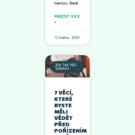
nemoci, které
PŘEČÍST VÍCE
»
12 května, 2020
JEN TAK PRO
ZÁBAVU
7 VĚCÍ,
KTERÉ
BYSTE
MĚLI
VĚDĚT
PŘED
POŘÍZENÍM