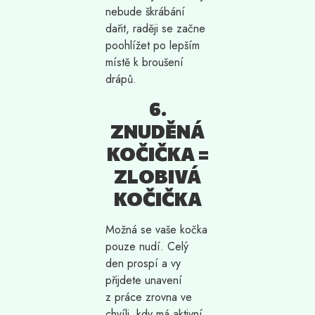
nebude škrábání
dařit, raději se začne
poohlížet po lepším
místě k broušení
drápů.
6.
ZNUDĚNÁ
KOČIČKA =
ZLOBIVÁ
KOČIČKA
Možná se vaše kočka
pouze nudí. Celý
den prospí a vy
přijdete unavení
z práce zrovna ve
chvíli, kdy má aktivní