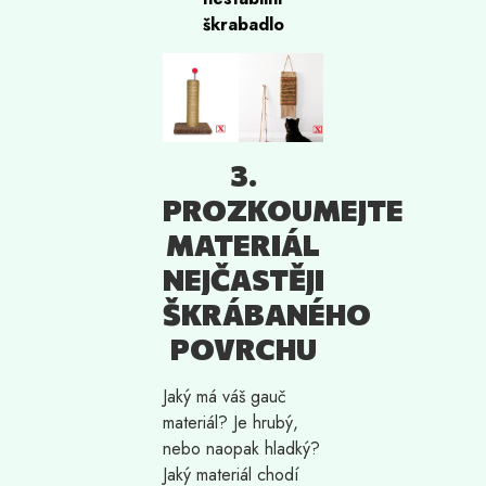
škrabadlo
3.
PROZKOUMEJTE
MATERIÁL
NEJČASTĚJI
ŠKRÁBANÉHO
POVRCHU
Jaký má váš gauč
materiál? Je hrubý,
nebo naopak hladký?
Jaký materiál chodí