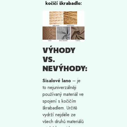
kočičí škrabadlo:
VÝHODY
VS.
NEVÝHODY:
Sisalové lano
– je
to nejuniverzálněji
používaný materiál ve
spojení s kočičím
škrabadlem. Určitě
vydrží nejdéle ze
všech druhů materiálů