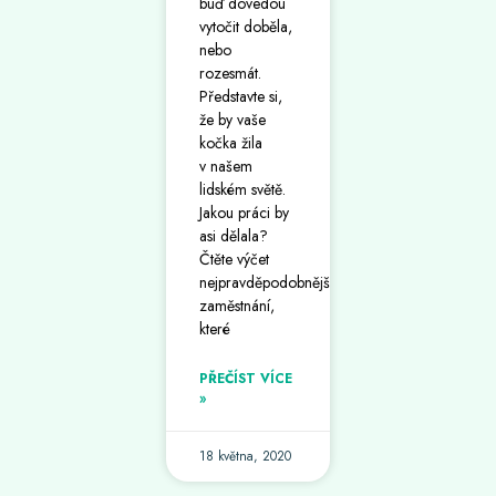
buď dovedou
vytočit doběla,
nebo
rozesmát.
Představte si,
že by vaše
kočka žila
v našem
lidském světě.
Jakou práci by
asi dělala?
Čtěte výčet
nejpravděpodobnějších
zaměstnání,
které
PŘEČÍST VÍCE
»
18 května, 2020