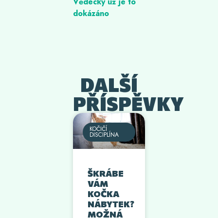
Vědecky už je to
dokázáno
DALŠÍ
PŘÍSPĚVKY
KOČIČÍ
DISCIPLÍNA
ŠKRÁBE
VÁM
KOČKA
NÁBYTEK?
MOŽNÁ