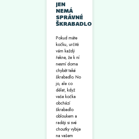
JEN
NEMÁ
SPRÁVNÉ
ŠKRABADLO
Pokud máte
kočku, určitě
vám každý
řekne, že k ní
nesmí doma
chybět také
škrabadlo. No
jo, ale co
dělat, když
vaše kočka
obchází
škrabadlo
obloukem a
raději si své
choutky vybije
na vašem