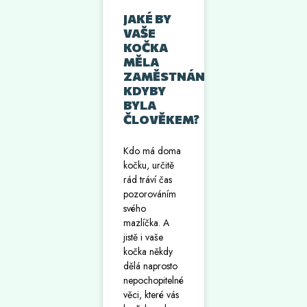
JAKÉ BY
VAŠE
KOČKA
MĚLA
ZAMĚSTNÁNÍ,
KDYBY
BYLA
ČLOVĚKEM?
Kdo má doma
kočku, určitě
rád tráví čas
pozorováním
svého
mazlíčka. A
jistě i vaše
kočka někdy
dělá naprosto
nepochopitelné
věci, které vás