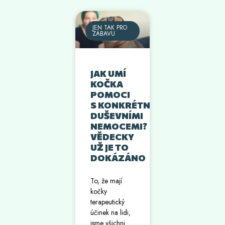
JEN TAK PRO
ZÁBAVU
JAK UMÍ
KOČKA
POMOCI
S KONKRÉTNÍMI
DUŠEVNÍMI
NEMOCEMI?
VĚDECKY
UŽ JE TO
DOKÁZÁNO
To, že mají
kočky
terapeutický
účinek na lidi,
jsme všichni