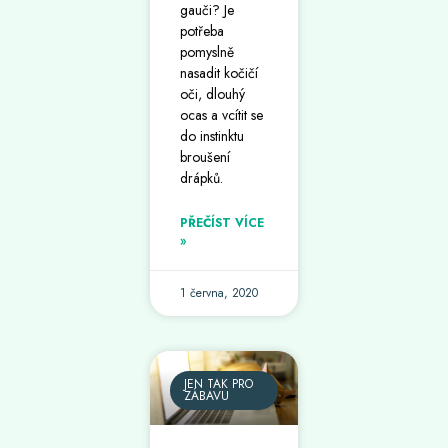
gauči? Je
potřeba
pomyslně
nasadit kočičí
oči, dlouhý
ocas a vcítit se
do instinktu
broušení
drápků.
PŘEČÍST VÍCE
»
1 června, 2020
JEN TAK PRO
ZÁBAVU