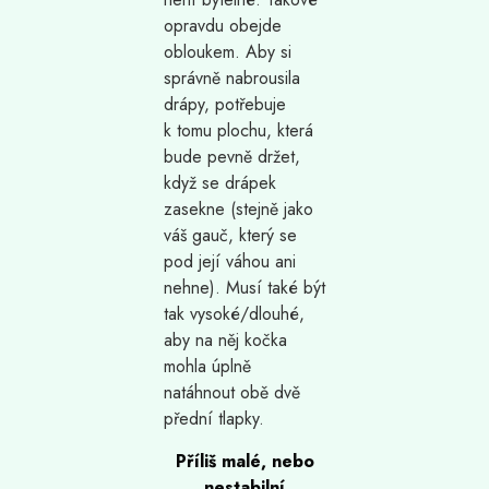
opravdu obejde
obloukem. Aby si
správně nabrousila
drápy, potřebuje
k tomu plochu, která
bude pevně držet,
když se drápek
zasekne (stejně jako
váš gauč, který se
pod její váhou ani
nehne). Musí také být
tak vysoké/dlouhé,
aby na něj kočka
mohla úplně
natáhnout obě dvě
přední tlapky.
Příliš malé, nebo
nestabilní