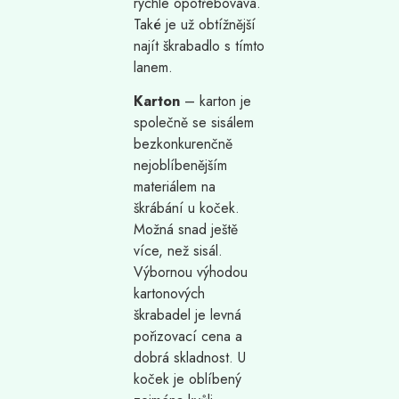
rychle opotřebovává.
Také je už obtížnější
najít škrabadlo s tímto
lanem.
Karton
– karton je
společně se sisálem
bezkonkurenčně
nejoblíbenějším
materiálem na
škrábání u koček.
Možná snad ještě
více, než sisál.
Výbornou výhodou
kartonových
škrabadel je levná
pořizovací cena a
dobrá skladnost. U
koček je oblíbený