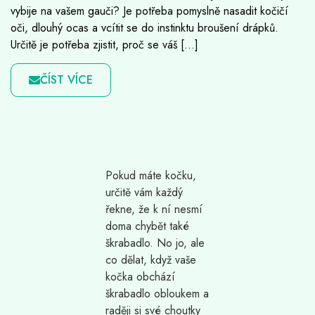
vybije na vašem gauči? Je potřeba pomyslně nasadit kočičí
oči, dlouhý ocas a vcítit se do instinktu broušení drápků.
Určitě je potřeba zjistit, proč se váš […]
ČÍST VÍCE
Pokud máte kočku,
určitě vám každý
řekne, že k ní nesmí
doma chybět také
škrabadlo. No jo, ale
co dělat, když vaše
kočka obchází
škrabadlo obloukem a
raději si své choutky