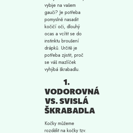
vybije na vašem
gauči? Je potřeba
pomyslně nasadit
kočičí oči, dlouhý
ocas a vcítit se do
instinktu broušení
drápků. Určitě je
potřeba
zjistit, proč
se váš mazlíček
vyhýbá škrabadlu.
1.
VODOROVNÁ
VS. SVISLÁ
ŠKRABADLA
Kočky můžeme
rozdělit na kočky tzv.