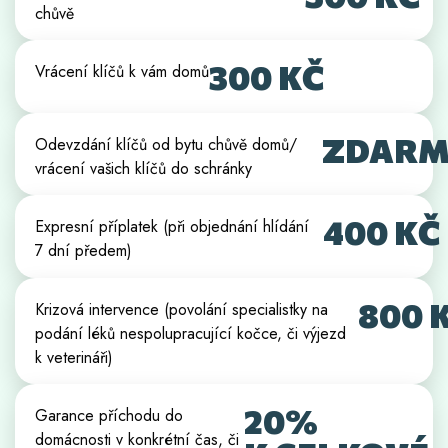
chůvě
300 KČ
Vrácení klíčů k vám domů
ZDAR
Odevzdání klíčů od bytu chůvě domů/
vrácení vašich klíčů do schránky
400 KČ
Expresní příplatek (při objednání hlídání
7 dní předem)
800 
Krizová intervence (povolání specialistky na
podání léků nespolupracující kočce, či výjezd
k veterináři)
20%
Garance příchodu do
domácnosti v konkrétní čas, či