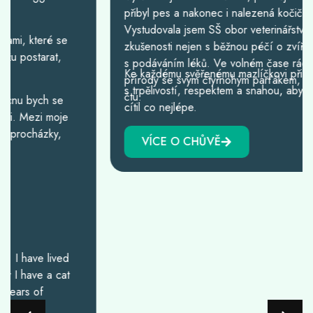
přibyl pes a nakonec i nalezená kočička.
Vystudovala jsem SŠ obor veterinářství, tudíž mám
zkušenosti nejen s běžnou péčí o zvířata, ale i
s podáváním léků. Ve volném čase ráda chodím do
Ke každému svěřenému mazlíčkovi přistupuji
přírody se svým čtyřnohým parťákem, háčkuju nebo
s trpělivostí, respektem a snahou, aby se v mé péči
čtu.
cítil co nejlépe.
VÍCE O CHŮVĚ