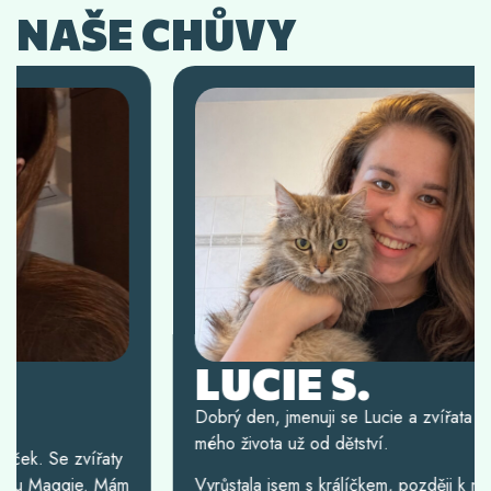
NAŠE CHŮVY
LUCIE S.
Dobrý den, jmenuji se Lucie a zvířata jsou součástí
mého života už od dětství.
Vyrůstala jsem s králíčkem, později k naší rodině