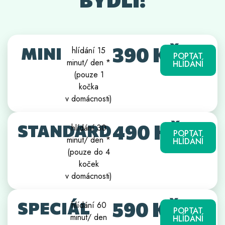
390 KČ
MINI
hlídání 15
POPTAT
minut/ den *
HLÍDÁNÍ
(pouze 1
kočka
v domácnosti)
490 KČ
STANDARD
hlídání 30
POPTAT
minut/ den *
HLÍDÁNÍ
(pouze do 4
koček
v domácnosti)
590 KČ
SPECIÁL
hlídání 60
POPTAT
minut/ den
HLÍDÁNÍ