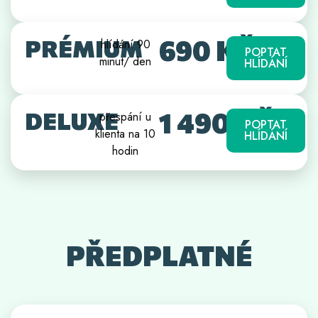
690 KČ
PRÉMIUM
hlídání 90
POPTAT
minut/ den
HLÍDÁNÍ
1 490 KČ
DELUXE
přespání u
POPTAT
klienta na 10
HLÍDÁNÍ
hodin
PŘEDPLATNÉ