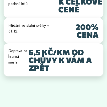
K CELKOVÉ
podání léků
CENĚ
200%
Hlídání ve státní svátky +
31.12.
CENA
6,5 KČ/KM OD
Doprava za
hranicí
CHŮVY K VÁM A
města
ZPĚT