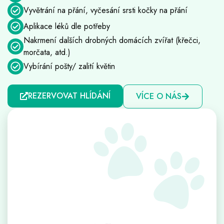
Vyvětrání na přání, vyčesání srsti kočky na přání
Aplikace léků dle potřeby
Nakrmení dalších drobných domácích zvířat (křečci,
morčata, atd.)
Vybírání pošty/ zalití květin
REZERVOVAT HLÍDÁNÍ
VÍCE O NÁS