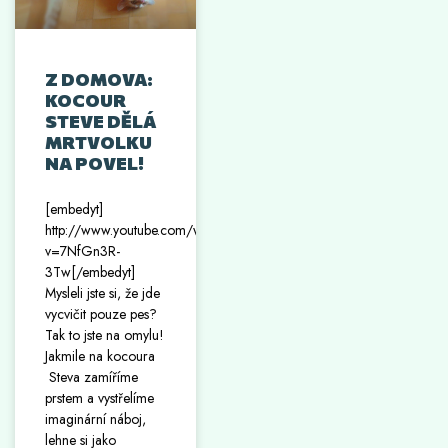
Z DOMOVA:
KOCOUR
STEVE DĚLÁ
MRTVOLKU
NA POVEL!
[embedyt]
http://www.youtube.com/watch?
v=7NfGn3R-
3Tw[/embedyt]
Mysleli jste si, že jde
vycvičit pouze pes?
Tak to jste na omylu!
Jakmile na kocoura
Steva zamíříme
prstem a vystřelíme
imaginární náboj,
lehne si jako