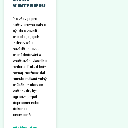
V INTERIÉRU
Ne vždy je pro
kočky zrovna catnip
být stále vevnitř,
protože je jejich
instinkty stále
navádějí k lovu,
pronásledování a
značkování vlastního
teritoria. Pokud tedy
nemají možnost dát
tomuto nutkání volný
průběh, mohou se
začít nudit, být
agresivní, trpět
depresemi nebo
dokonce
onemocnět.