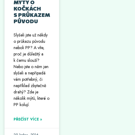
MÝTY O
KOČKÁCH
S PRŮKAZEM
PŮVODU
Slyšeli jste už někdy
o průkazu původu
neboli PP? A víte,
proč je důležitý a
k čemu slouží?
Nebo jste o něm jen
slyšeli a nepřipadá
vám potřebný, či
například zbytečně
drahý? Zde je
několik mýtů, které o
PP kolují.
PŘEČÍST VÍCE »