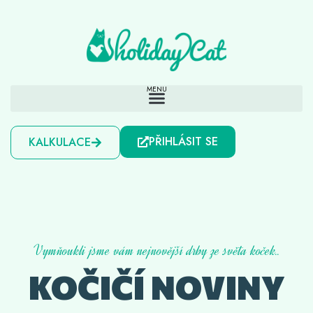
PŘIHLÁSIT SE
KALKULACE
Vymňoukli jsme vám nejnovější drby ze světa koček..
KOČIČÍ NOVINY