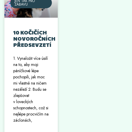
JEN TAK PRO
ZÁBAVU
10 KOČIČÍCH
NOVOROČNÍCH
PŘEDSEVZETÍ
1. Vynaložit více úsilí
na to, aby moji
páníčkové lépe
pochopili, jak moc
mi vlastně na ničem
nezáleží 2. Budu se
zlepšovat
v loveckých
schopnostech, což si
nejlépe procvičím na
záclonách,