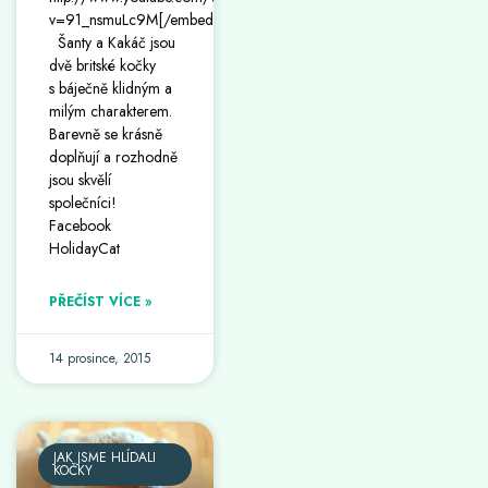
v=91_nsmuLc9M[/embedyt]
Šanty a Kakáč jsou
dvě britské kočky
s báječně klidným a
milým charakterem.
Barevně se krásně
doplňují a rozhodně
jsou skvělí
společníci!
Facebook
HolidayCat
PŘEČÍST VÍCE »
14 prosince, 2015
JAK JSME HLÍDALI
KOČKY