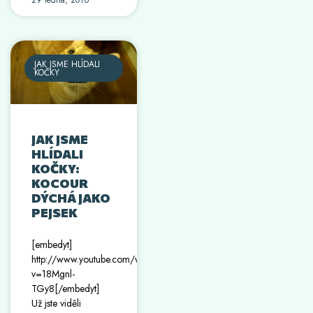
29 ledna, 2016
JAK JSME HLÍDALI
KOČKY
JAK JSME
HLÍDALI
KOČKY:
KOCOUR
DÝCHÁ JAKO
PEJSEK
[embedyt]
http://www.youtube.com/watch?
v=18Mgnl-
TGy8[/embedyt]
Už jste viděli