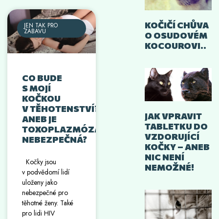
KOČIČÍ CHŮVA
JEN TAK PRO
ZÁBAVU
O OSUDOVÉM
KOCOUROVI..
CO BUDE
S MOJÍ
KOČKOU
V TĚHOTENSTVÍ?
JAK VPRAVIT
ANEB JE
TABLETKU DO
TOXOPLAZMÓZA
VZDORUJÍCÍ
NEBEZPEČNÁ?
KOČKY – ANEB
NIC NENÍ
Kočky jsou
NEMOŽNÉ!
v podvědomí lidí
uloženy jako
nebezpečné pro
těhotné ženy. Také
pro lidi HIV