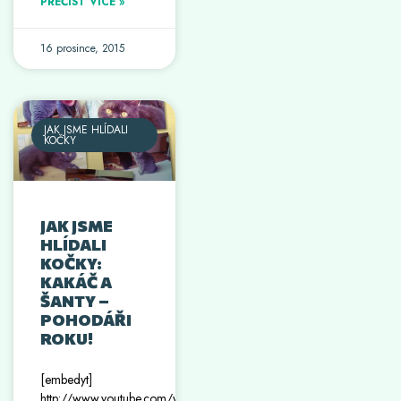
PŘEČÍST VÍCE »
16 prosince, 2015
JAK JSME HLÍDALI
KOČKY
JAK JSME
HLÍDALI
KOČKY:
KAKÁČ A
ŠANTY –
POHODÁŘI
ROKU!
[embedyt]
http://www.youtube.com/watch?