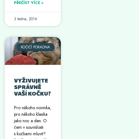
PŘEČÍST VÍCE »
3 ledna, 2016
KOČIČÍ PORADNA
VYŽIVUJETE
SPRÁVNĚ
VAŠÍ KOČKU?
Pro někoho novinka,
pro někoho klasika
jako noc a den. O
čem v souvislosti
s kočkami mluvit?