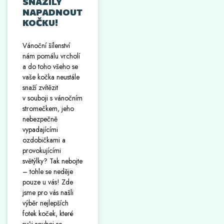
SNAŽILY
NAPADNOUT
KOČKU!
Vánoční šílenství
nám pomálu vrcholí
a do toho všeho se
vaše kočka neustále
snaží zvítězit
v souboji s vánočním
stromečkem, jeho
nebezpečně
vypadajícími
ozdobičkami a
provokujícími
světýlky? Tak nebojte
– tohle se neděje
pouze u vás! Zde
jsme pro vás našli
výběr nejlepších
fotek koček, které
svůj souboj se