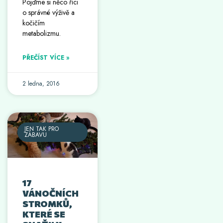
Pojďme si něco říci
o správné výživě a
kočičím
metabolizmu.
PŘEČÍST VÍCE »
2 ledna, 2016
JEN TAK PRO
ZÁBAVU
17
VÁNOČNÍCH
STROMKŮ,
KTERÉ SE