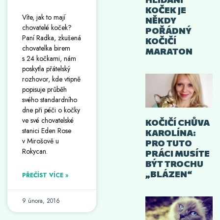
KOČEK JE
Víte, jak to mají
NĚKDY
chovatelé koček?
POŘÁDNÝ
Paní Radka, zkušená
KOČIČÍ
chovatelka birem
MARATON
s 24 kočkami, nám
poskytla přátelský
rozhovor, kde vtipně
popisuje průběh
svého standardního
dne při péči o kočky
ve své chovatelské
KOČIČÍ CHŮVA
stanici Eden Rose
KAROLÍNA:
v Mirošově u
PRO TUTO
Rokycan.
PRÁCI MUSÍTE
BÝT TROCHU
„BLÁZEN“
PŘEČÍST VÍCE »
9 února, 2016