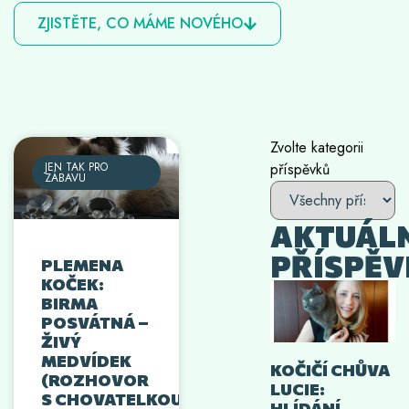
ZJISTĚTE, CO MÁME NOVÉHO
Zvolte kategorii
příspěvků
JEN TAK PRO
ZÁBAVU
AKTUÁL
PŘÍSPĚV
PLEMENA
KOČEK:
BIRMA
POSVÁTNÁ –
ŽIVÝ
MEDVÍDEK
KOČIČÍ CHŮVA
(ROZHOVOR
LUCIE:
S CHOVATELKOU)
HLÍDÁNÍ