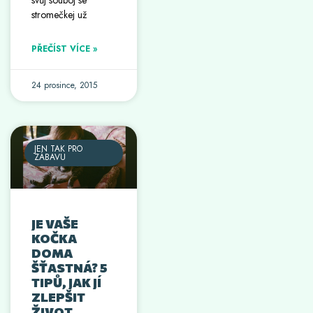
stromečkej už
PŘEČÍST VÍCE »
24 prosince, 2015
JEN TAK PRO
ZÁBAVU
JE VAŠE
KOČKA
DOMA
ŠŤASTNÁ? 5
TIPŮ, JAK JÍ
ZLEPŠIT
ŽIVOT