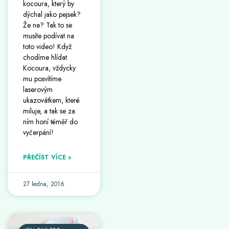
kocoura, který by
dýchal jako pejsek?
Že ne? Tak to se
musíte podívat na
toto video! Když
chodíme hlídat
Kocoura, vždycky
mu posvítíme
laserovým
ukazovátkem, které
miluje, a tak se za
ním honí téměř do
vyčerpání!
PŘEČÍST VÍCE »
27 ledna, 2016