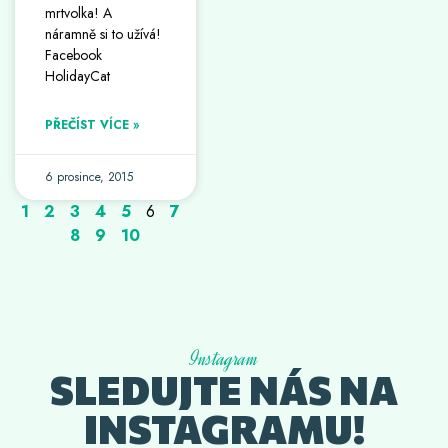
mrtvolka! A
náramně si to užívá!
Facebook
HolidayCat
PŘEČÍST VÍCE »
6 prosince, 2015
1
2
3
4
5
6
7
8
9
10
Instagram
SLEDUJTE NÁS NA
INSTAGRAMU!