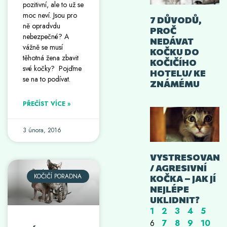
pozitivní, ale to už se
moc neví. Jsou pro
7 DŮVODŮ,
ně opradvdu
PROČ
nebezpečné? A
NEDÁVAT
vážně se musí
KOČKU DO
těhotná žena zbavit
KOČIČÍHO
své kočky? Pojďme
HOTELU/ KE
se na to podívat.
ZNÁMÉMU
PŘEČÍST VÍCE »
3 února, 2016
VYSTRESOVANÁ
/ AGRESIVNÍ
KOČIČÍ PORADNA
KOČKA – JAK JÍ
NEJLÉPE
UKLIDNIT?
1
2
3
4
5
6
7
8
9
10