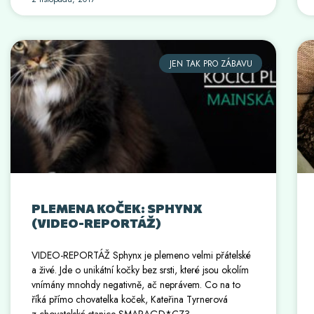
JEN TAK PRO ZÁBAVU
PLEMENA KOČEK: SPHYNX
(VIDEO-REPORTÁŽ)
VIDEO-REPORTÁŽ Sphynx je plemeno velmi přátelské
a živé. Jde o unikátní kočky bez srsti, které jsou okolím
vnímány mnohdy negativně, ač neprávem. Co na to
říká přímo chovatelka koček, Kateřina Tyrnerová
z chovatelské stanice SMARAGD*CZ?