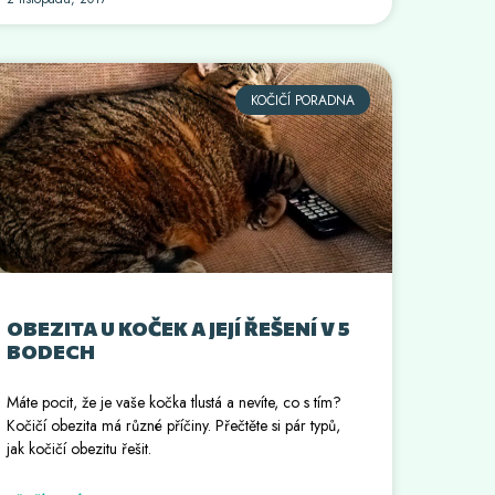
KOČIČÍ PORADNA
OBEZITA U KOČEK A JEJÍ ŘEŠENÍ V 5
BODECH
Máte pocit, že je vaše kočka tlustá a nevíte, co s tím?
Kočičí obezita má různé příčiny. Přečtěte si pár typů,
jak kočičí obezitu řešit.