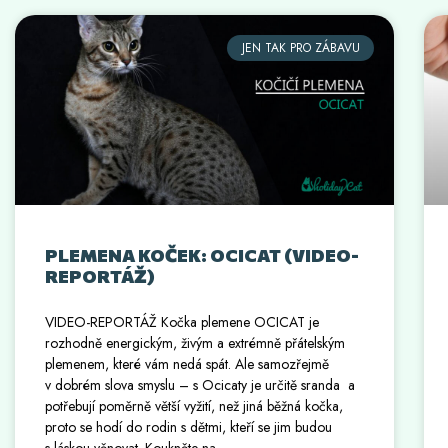
JEN TAK PRO ZÁBAVU
PLEMENA KOČEK: OCICAT (VIDEO-
REPORTÁŽ)
VIDEO-REPORTÁŽ Kočka plemene OCICAT je
rozhodně energickým, živým a extrémně přátelským
plemenem, které vám nedá spát. Ale samozřejmě
v dobrém slova smyslu – s Ocicaty je určitě sranda a
potřebují poměrně větší vyžití, než jiná běžná kočka,
proto se hodí do rodin s dětmi, kteří se jim budou
s láskou věnovat. Koukněte na