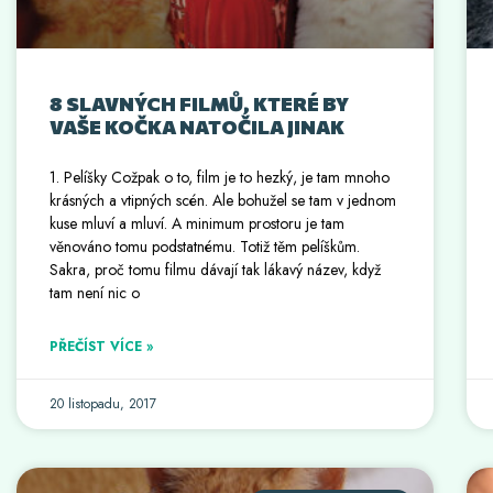
8 SLAVNÝCH FILMŮ, KTERÉ BY
VAŠE KOČKA NATOČILA JINAK
1. Pelíšky Cožpak o to, film je to hezký, je tam mnoho
krásných a vtipných scén. Ale bohužel se tam v jednom
kuse mluví a mluví. A minimum prostoru je tam
věnováno tomu podstatnému. Totiž těm pelíškům.
Sakra, proč tomu filmu dávají tak lákavý název, když
tam není nic o
PŘEČÍST VÍCE »
20 listopadu, 2017