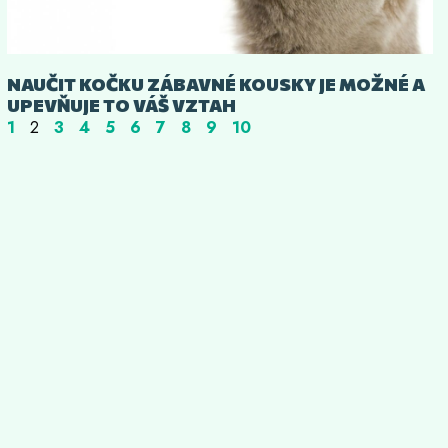
NAUČIT KOČKU ZÁBAVNÉ KOUSKY JE MOŽNÉ A
UPEVŇUJE TO VÁŠ VZTAH
1
2
3
4
5
6
7
8
9
10