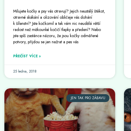
Milujete kočky a psy vás otravují? Jejich neustálý štěkot,
otravné skákání a olizování obličeje vás dohání
k šílenství? Jste kočkomil a tak vám nic neudělá větší
radost než měkounké kočičí tlapky a předení? Nebo
jste spíš zastánce názoru, že jsou kočky odměřené
potvory, přijdou se jen nažrat a pes vás
PŘEČÍST VÍCE »
25 ledna, 2018
JEN TAK PRO ZÁBAVU