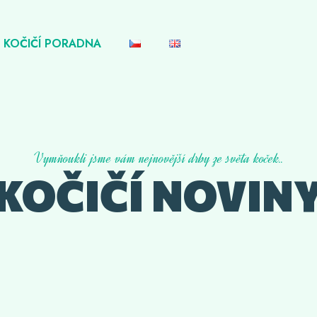
KOČIČÍ PORADNA
Vymňoukli jsme vám nejnovější drby ze světa koček..
KOČIČÍ NOVIN