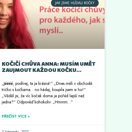
JAK JSME HLÍDALI KOČKY
KOČIČÍ CHŮVA ANNA: MUSÍM UMĚT
ZAUJMOUT KAŽDOU KOČKU…
„Jéééé, podívej, ta je krásná!“ „Dnes měli v obchodě
tričko s kočkama… no hádej, koupila jsem si ho!“
„Věděl jsi, že víc koček doma je pořád lepší než
jedna?“ Odpověď kohokoliv: „Hmmm…“
PŘEČÍST VÍCE »
2 listopadu, 2017