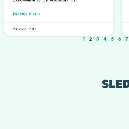
PŘEČÍST VÍCE »
23 srpna, 2017
1
2
3
4
5
6
7
SLE