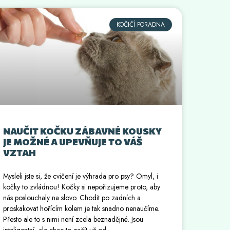
KOČIČÍ PORADNA
NAUČIT KOČKU ZÁBAVNÉ KOUSKY
JE MOŽNÉ A UPEVŇUJE TO VÁŠ
VZTAH
Mysleli jste si, že cvičení je výhrada pro psy? Omyl, i
kočky to zvládnou! Kočky si nepořizujeme proto, aby
nás poslouchaly na slovo. Chodit po zadních a
proskakovat hořícím kolem je tak snadno nenaučíme.
Přesto ale to s nimi není zcela beznadějné. Jsou
inteligentní, ale chce to začít už od